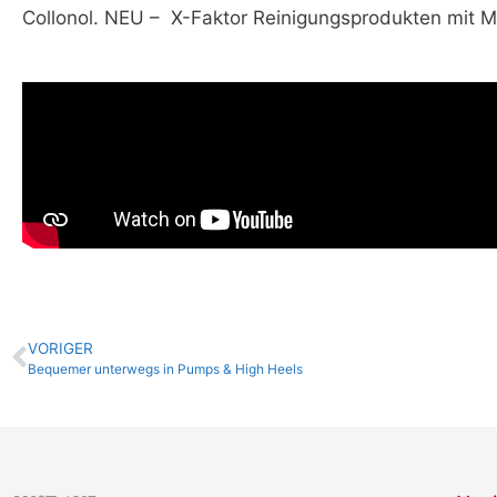
Collonol. NEU – X-Faktor Reinigungsprodukten mit M
VORIGER
Bequemer unterwegs in Pumps & High Heels