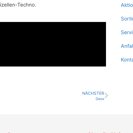
izellen-Techno.
Akti
Sort
Serv
Anfa
Kont
NÄCHSTER
Geox