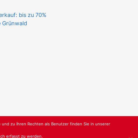
n
rkauf: bis zu 70%
e Grünwald
 und zu Ihren Rechten als Benutzer finden Sie in unserer
isch erfasst zu werden.