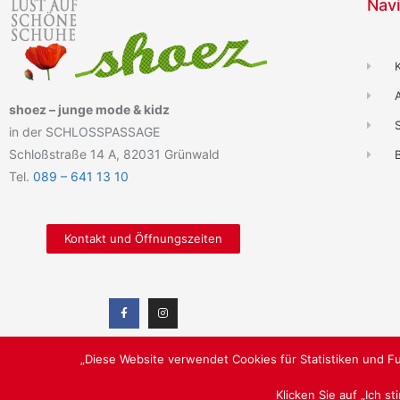
Navi
shoez – junge mode & kidz
in der SCHLOSSPASSAGE
Schloßstraße 14 A, 82031 Grünwald
B
Tel.
089 – 641 13 10
Kontakt und Öffnungszeiten
„Diese Website verwendet Cookies für Statistiken und Fu
Klicken Sie auf „Ich s