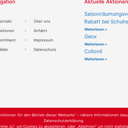
gation
Aktuelle Aktione
Saisonräumungsve
Rabatt bei Schuh
Kontakt
Über uns
Weiterlesen »
Aktionen
Anfahrt
Geox
Sortiment
Impressum
Weiterlesen »
ilder
Datenschutz
Collonil
Weiterlesen »
nktionen für den Betrieb dieser Webseite“ – nähere Informationen dazu
Datenschutzerklärung.
timme zu“, um Cookies zu akzeptieren. oder „Ablehnen“ um nicht statist