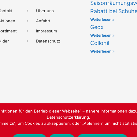
Saisonräumungsve
Rabatt bei Schuh
Kontakt
Über uns
Weiterlesen »
Aktionen
Anfahrt
Geox
Sortiment
Impressum
Weiterlesen »
ilder
Datenschutz
Collonil
Weiterlesen »
nktionen für den Betrieb dieser Webseite“ – nähere Informationen dazu
Datenschutzerklärung.
timme zu“, um Cookies zu akzeptieren. oder „Ablehnen“ um nicht statist
WEBGESTALTUNG
WWW.SABU-VE