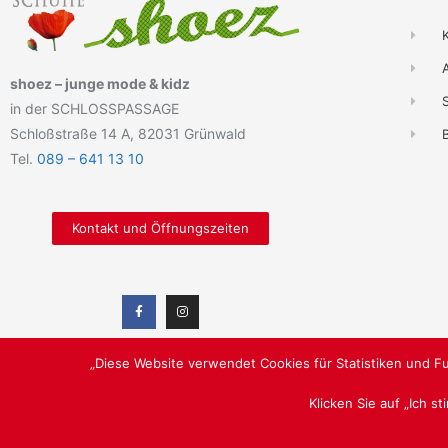
shoez – junge mode & kidz
in der SCHLOSSPASSAGE
Schloßstraße 14 A, 82031 Grünwald
B
Tel.
089 – 641 13 10
Kontakt und Öffnungszeiten
„Diese Website verwendet Cookies für Statistiken und Fu
Klicken Sie auf „Ich s
JUNGE MODE & KIDZ / LUST AUF SCHÖNE SCHUHE