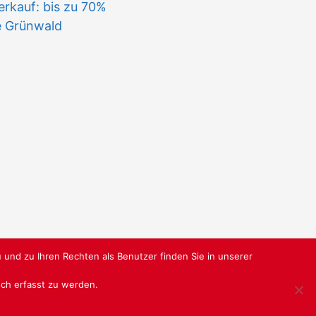
rkauf: bis zu 70%
e Grünwald
 und zu Ihren Rechten als Benutzer finden Sie in unserer
isch erfasst zu werden.
RBUNDGRUPPE.DE
@ SABU GMBH