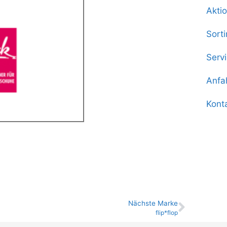
Akti
Sort
Serv
Anfa
Kont
Nächste Marke
flip*flop