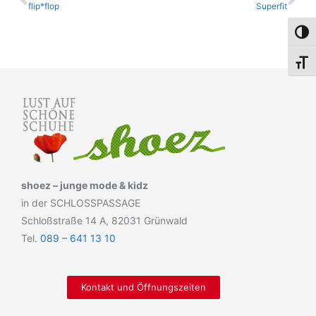
flip*flop
Superfit
Umsch
Schri
shoez – junge mode & kidz
in der SCHLOSSPASSAGE
Schloßstraße 14 A, 82031 Grünwald
Tel.
089 – 641 13 10
Kontakt und Öffnungszeiten